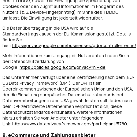
Abs. 1 TDDDG, soweit die Einwilligung die Speicherung von
Cookies oder den Zugriff auf Informationen im Endgerät des
Nutzers (z. B. Device-Fingerprinting) im Sinne des TDDDG
umfasst. Die Einwilligung ist jederzeit widerrufbar.
Die Datenübertragung in die USA wird auf die
Standardvertragsklauseln der EU-Kommission gestützt. Details
finden Sie
hier:
https://privacy.google.com/businesses/gdprcontrollerterms/
Mehr Informationen zum Umgang mit Nutzerdaten finden Sie in
der Datenschutzerklärung von
Google:
https://policies.google.com/privacy?hl=de
.
Das Unternehmen verfügt über eine Zertifizierung nach dem „EU-
US Data Privacy Framework“ (DPF). Der DPF ist ein
Übereinkommen zwischen der Europäischen Union und den USA,
der die Einhaltung europäischer Datenschutzstandards bei
Datenverarbeitungen in den USA gewährleisten soll. Jedes nach
dem DPF zertifizierte Unternehmen verpflichtet sich, diese
Datenschutzstandards einzuhalten. Weitere Informationen
hierzu erhalten Sie vom Anbieter unter folgendem
Link:
https://www.dataprivacyframework.gov/participant/5780
.
8. eCommerce und Zahlungs­anbieter