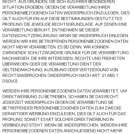
RECHT, AUS GRÜNDEN, DIE SICH AUS IHRER BESONDEREN
SITUATION ERGEBEN, GEGEN DIE VERARBEITUNG IHRER
PERSONENBEZOGENEN DATEN WIDERSPRUCH EINZULEGEN; DIES
GILT AUCH FÜR EIN AUF DIESE BESTIMMUNGEN GESTÜTZTES
PROFILING. DIE JEWEILIGE RECHTSGRUNDLAGE, AUF DENEN EINE
VERARBEITUNG BERUHT, ENTNEHMEN SIE DIESER
DATENSCHUTZERKLÄRUNG. WENN SIE WIDERSPRUCH EINLEGEN,
WERDEN WIR IHRE BETROFFENEN PERSONENBEZOGENEN DATEN
NICHT MEHR VERARBEITEN, ES SEI DENN, WIR KÖNNEN
ZWINGENDE SCHUTZWÜRDIGE GRÜNDE FÜR DIE VERARBEITUNG
NACHWEISEN, DIE IHRE INTERESSEN, RECHTE UND FREIHEITEN
ÜBERWIEGEN ODER DIE VERARBEITUNG DIENT DER
GELTENDMACHUNG, AUSÜBUNG ODER VERTEIDIGUNG VON
RECHTSANSPRÜCHEN (WIDERSPRUCH NACH ART. 21 ABS. 1
DSGVO).
WERDEN IHRE PERSONENBEZOGENEN DATEN VERARBEITET, UM
DIREKTWERBUNG ZU BETREIBEN, SO HABEN SIE DAS RECHT,
JEDERZEIT WIDERSPRUCH GEGEN DIE VERARBEITUNG SIE
BETREFFENDER PERSONENBEZOGENER DATEN ZUM ZWECKE
DERARTIGER WERBUNG EINZULEGEN; DIES GILT AUCH FÜR DAS
PROFILING, SOWEIT ES MIT SOLCHER DIREKTWERBUNG IN
VERBINDUNG STEHT. WENN SIE WIDERSPRECHEN, WERDEN IHRE
PERSONENBEZOGENEN DATEN ANSCHLIESSEND NICHT MEHR